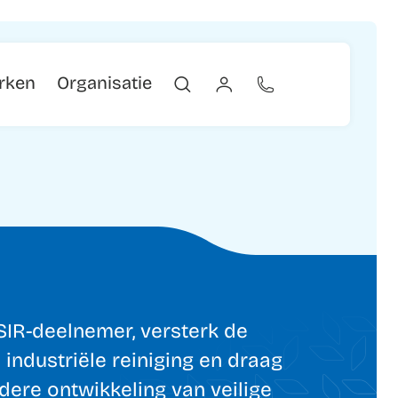
erken
Organisatie
IR-deelnemer, versterk de
 industriële reiniging en draag
rdere ontwikkeling van veilige