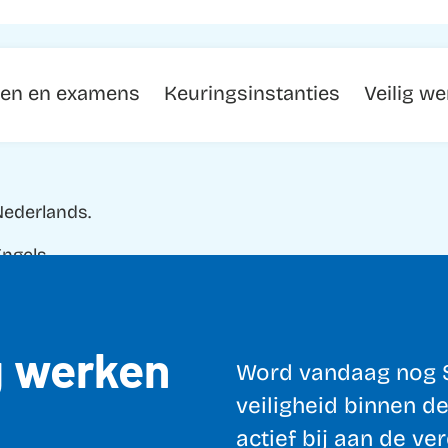
gen en examens
Keuringsinstanties
Veilig w
Nederlands.
Engels.
ig werken
Word vandaag nog S
veiligheid binnen de
actief bij aan de ve