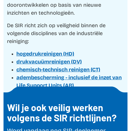
doorontwikkelen op basis van nieuwe
inzichten en technologieën.
De SIR richt zich op veiligheid binnen de
volgende disciplines van de industriële
reiniging:
hogedrukreinigen (HD)
drukvacuümreinigen (DV)
chemisch-technisch reinigen (CT)
adembescherming - inclusief de inzet van
Life Support Units (AB)
Wil je ook veilig werken
volgens de SIR richtlijnen?