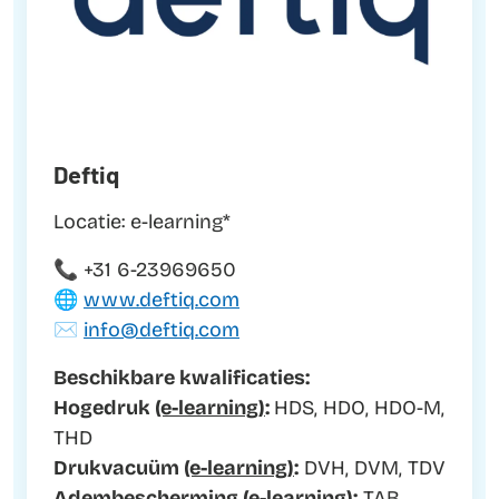
Deftiq
Locatie: e-learning*
📞 +31 6-23969650
🌐
www.deftiq.com
✉️
info@deftiq.com
Beschikbare kwalificaties:
Hogedruk
(e-learning)
:
HDS, HDO, HDO-M,
THD
Drukvacuüm
(e-learning)
:
DVH, DVM, TDV