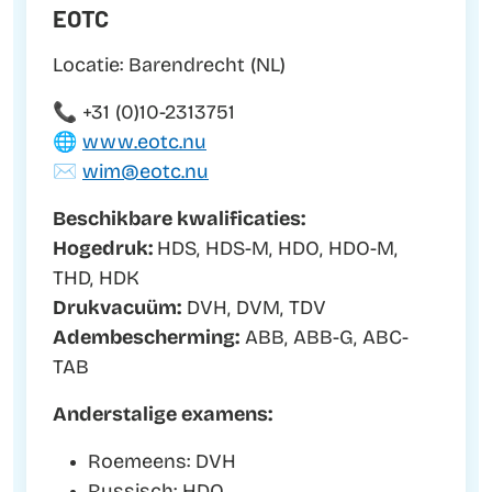
EOTC
Locatie: Barendrecht (NL)
📞 +31 (0)10-2313751
🌐
www.eotc.nu
✉️
wim@eotc.nu
Beschikbare kwalificaties:
Hogedruk:
HDS, HDS-M, HDO, HDO-M,
THD, HDK
Drukvacuüm:
DVH, DVM, TDV
Adembescherming:
ABB, ABB-G, ABC-
TAB
Anderstalige examens:
Roemeens: DVH