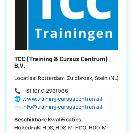
TCC (Training & Cursus Centrum)
B.V.
Locaties: Rotterdam, Zuidbroek, Stein (NL)
📞 +31 (0)10-2961066
🌐
www.training-cursuscentrum.nl
✉️
info@training-cursuscentrum.nl
Beschikbare kwalificaties:
Hogedruk:
HDS, HDS-M, HDO, HDO-M,