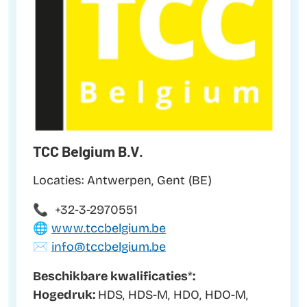
TCC Belgium B.V.
Locaties: Antwerpen, Gent (BE)
📞 +32-3-2970551
🌐
www.tccbelgium.be
✉️
info@tccbelgium.be
Beschikbare kwalificaties
*
:
Hogedruk:
HDS, HDS-M, HDO, HDO-M,