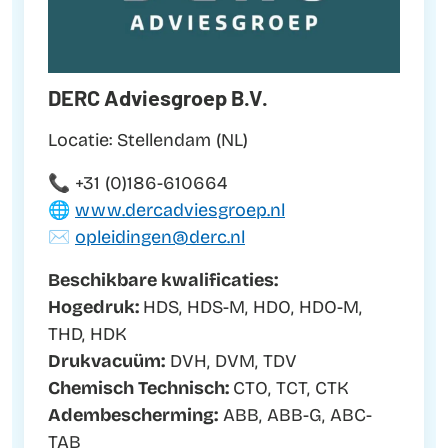
DERC Adviesgroep B.V.
Locatie: Stellendam (NL)
📞 +31 (0)186-610664
🌐
www.dercadviesgroep.nl
✉️
opleidingen@derc.nl
Beschikbare kwalificaties:
Hogedruk:
HDS, HDS-M, HDO, HDO-M,
THD, HDK
Drukvacuüm:
DVH, DVM, TDV
Chemisch Technisch:
CTO, TCT, CTK
Adembescherming:
ABB, ABB-G, ABC-
TAB