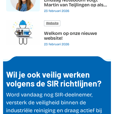
Lindsay Noteboom volgt
Martin van Teijlingen op als
directeur van de SIR
23 februari 2026
Website
Welkom op onze nieuwe
website!
23 februari 2026
Wil je ook veilig werken
volgens de SIR richtlijnen?
Word vandaag nog SIR-deelnemer,
versterk de veiligheid binnen de
industriële reiniging en draag actief bij