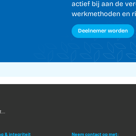
actief bij aan de ve
werkmethoden en ric
Deelnemer worden
...
g & integriteit
Neem contact op met: