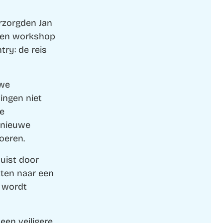
erzorgden Jan
een workshop
try: de reis
uwe
ingen niet
de
 nieuwe
oeren.
Juist door
tten naar een
k wordt
een veiligere