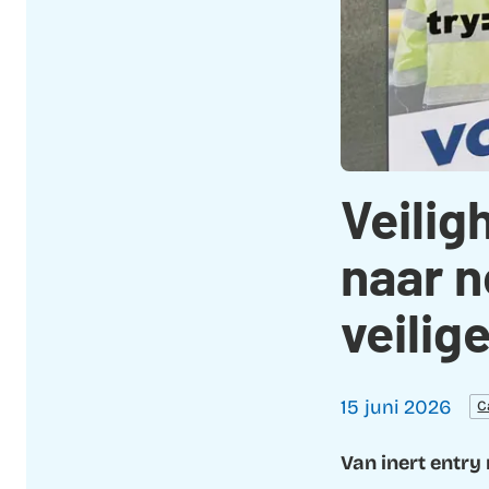
Veilig
naar n
veilig
15 juni 2026
C
Van inert entry