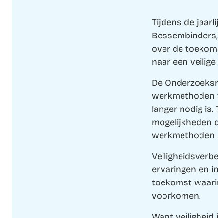
Tijdens de jaar
Bessembinders,
over de toekomst
naar een veilige
De Onderzoeksra
werkmethoden t
langer nodig is
mogelijkheden 
werkmethoden b
Veiligheidsverbe
ervaringen en i
toekomst waarin
voorkomen.
Want veiligheid