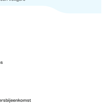
ns
mersbijeenkomst