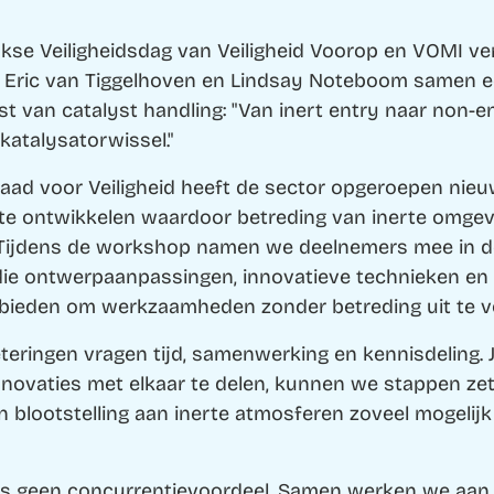
lijkse Veiligheidsdag van Veiligheid Voorop en VOMI v
 Eric van Tiggelhoven en Lindsay Noteboom samen 
 van catalyst handling: "Van inert entry naar non-en
 katalysatorwissel."
ad voor Veiligheid heeft de sector opgeroepen nie
e ontwikkelen waardoor betreding van inerte omgev
. Tijdens de workshop namen we deelnemers mee in 
die ontwerpaanpassingen, innovatieve technieken en
ieden om werkzaamheden zonder betreding uit te v
teringen vragen tijd, samenwerking en kennisdeling. 
nnovaties met elkaar te delen, kunnen we stappen ze
 blootstelling aan inerte atmosferen zoveel mogelij
 is geen concurrentievoordeel. Samen werken we aan 