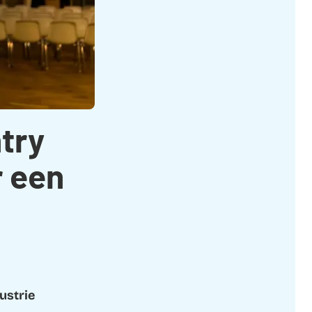
ntry
r een
ustrie